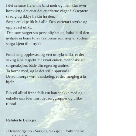
I dei seinare åra er me blitt meir og meir klar over
kor viktig det er at dei etterlatne vågar å akseptere
si sorg og ikkje flykta frå den.
Sorga er ikkje lik hjå alle. Den varierar i styrke og
opplevast ulikt.
Den som sørger sin personlighet og forhold til den
avdøde er berre to av faktorene som avgjer korleis
sorga kjem til uttrykk.
Fordi sorg opplevast og vert uttrykt ulikt, er det
viktig å ha respekt for kvart enkelt menneske sin
sorgreaksjon, både din egen og andres.
Ta borna med, og la dei stilla spørsmål.
Dersom sorga vert vanskeleg, er det mogleg å få
hjelp.
Ein vil alltid finne folk ein kan snakka med og i
enkelte områder finst det sorggrupper og ulike
tilbod.
Relaterte Lenkjer:
- Helsenorge.no - Sorg og reaksjon i forbindelse