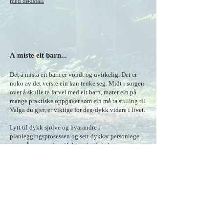
med dødsfall
Å miste eit barn...
Det å mista eit barn er vondt og uvirkelig. Det er
noko av det verste ein kan tenke seg. Midt i sorgen
over å skulle ta farvel med eit barn, møter ein på
mange praktiske oppgaver som ein må ta stilling til.
Valga du gjer, er viktige for deg/dykk vidare i livet.
Lytt til dykk sjølve og hvarandre i
planleggingsprosessen og sett dykkar personlege
preg på seremonien. Dykk velg sjølv kva og
kor mye dykk ynskje og klarer å gjere sjølv. Ved å
delta i dei praktiske forberedelsane gjer
dykk noko meningsfylt for barnet og dykk sjølve.
Dette vil dykk settja pris på senere.
Har de andre barn, er det viktig å involvere dei i
planlegginga av begravelsen. Er det
noko de ynskjer å gjere eller lage som ein siste