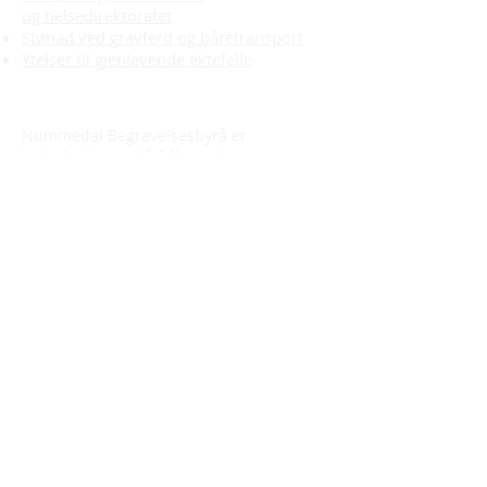
og helsedirektoratet
Stønad ved gravferd og båretransport
Ytelser til gjenlevende ektefelle
Nummedal Begravelsesbyrå er
behjelpelig med å fylle ut skjema og
sende inn søknad til NAV for pårørende.
De første opplysningene som må
fremlegges er utskrift av siste ligning for
avdøde. Denne fåes på ligningskontoret
når den nærmeste pårørende ber om
denne av hensyn til skifte. Ta kontakt, om
dere har spørsmål angående dette.