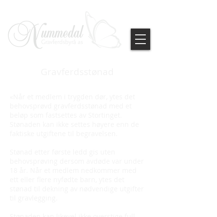
Gravferdsstønad
«Når et medlem i trygden dør, ytes det
behovsprøvd gravferdsstønad med et
beløp som fastsettes av Stortinget.
Stønaden kan ikke settes høyere enn de
faktiske utgiftene til begravelsen.
Stønad etter første ledd gis uten
behovsprøving dersom avdøde var under
18 år. Når et medlem nedkommer med
ett eller flere nyfødte barn, ytes det
stønad til dekning av nødvendige utgifter
til gravlegging.
Stønaden kan likevel ikke overstige full