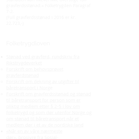
gravferdsstønad.» Folketrygden Paragraf
7-2.
(Full gravferdsstønad i 2016 er kr.
22.723,-)
Folketrygdloven
Stønad ved gravferd, rundskriv fra
Rikstrygdeverket
Forskrift om behovsprøvet
gravferdstønad
Forskrift om dekning av utgifter til
båretransport i Norg
e
Forskrift om gravferdsstønad og stønad
til båretransport for person som er
pliktig medlem etter § 2-5 i lov om
folketrygd og som dør utenfor Norge og
om stønad til båretransport når et
medlem dør i et av de nordiske land
«Når en av våre nærmeste
dør», brosjyre fra Sosial-